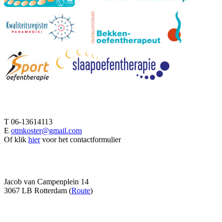
Afspraak maken
T 06-13614113
E
otmkoster@gmail.com
Of klik
hier
voor het contactformulier
Adresgegevens
Jacob van Campenplein 14
3067 LB Rotterdam (
Route
)
Volg me ook op