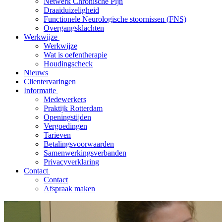
Netwerk Chronische Pijn
Draaiduizeligheid
Functionele Neurologische stoornissen (FNS)
Overgangsklachten
Werkwijze
Werkwijze
Wat is oefentherapie
Houdingscheck
Nieuws
Clientervaringen
Informatie
Medewerkers
Praktijk Rotterdam
Openingstijden
Vergoedingen
Tarieven
Betalingsvoorwaarden
Samenwerkingsverbanden
Privacyverklaring
Contact
Contact
Afspraak maken