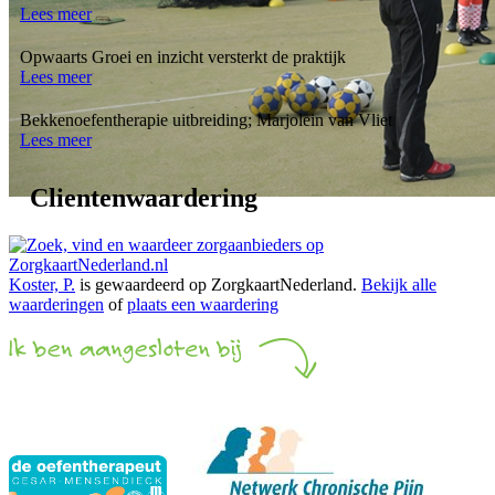
Lees meer
Opwaarts Groei en inzicht versterkt de praktijk
Lees meer
Bekkenoefentherapie uitbreiding; Marjolein van Vliet
Lees meer
Clientenwaardering
Koster, P.
is gewaardeerd op ZorgkaartNederland.
Bekijk alle
waarderingen
of
plaats een waardering