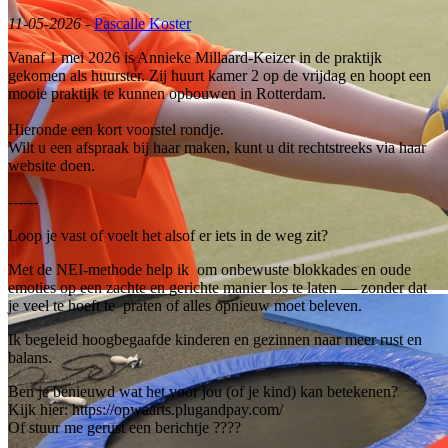
11-05-2026
-
Pascalle Koster
Vanaf 1 mei 2026 is Annieke Millaard-Keizer in de praktijk
gekomen als huurster. Zij huurt kamer 2 op de vrijdag en hoopt een
mooie praktijk te kunnen opbouwen in Rotterdam.
Hieronde een kort voorstel rondje.
Wilt u een afspraak bij haar maken, kunt u dit rechtstreeks via haar
website doen.
------
Loop je vast of voelt het alsof er iets in de weg zit?
Met de NEI-methode help ik om onbewuste blokkades en oude
emoties op een zachte en gerichte manier los te laten — zonder dat
je veel te hoeft te praten of alles opnieuw moet beleven.
Ik begeleid hoogbegaafde kinderen en gezinnen naar meer rust en
balans.
Ben je benieuwd wat het voor jou (of je kind) kan betekenen?
Kijk hier: https://opwaarts.plugandpay.com/
Of stuur me gerust een berichtje ????